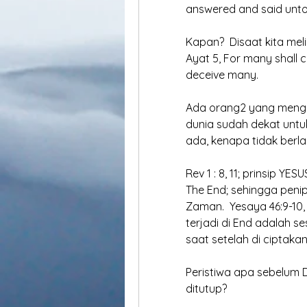
answered and said unto
Kapan?  Disaat kita meli
Ayat 5, For many shall c
deceive many.
Ada orang2 yang mengata
dunia sudah dekat untu
ada, kenapa tidak berlak
Rev 1 : 8, 11; prinsip Y
The End; sehingga peni
Zaman.  Yesaya 46:9-10,
terjadi di End adalah se
saat setelah di ciptakan
Peristiwa apa sebelum D
ditutup?  