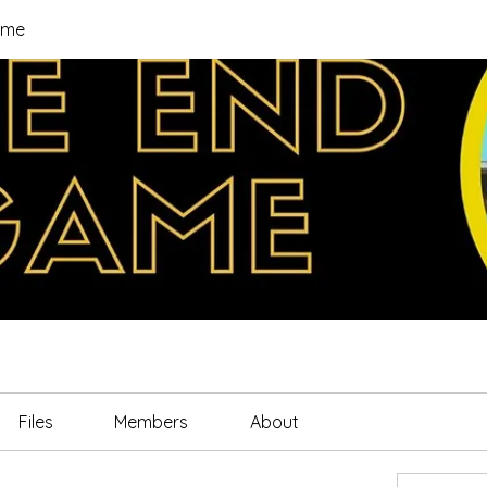
ame
Files
Members
About