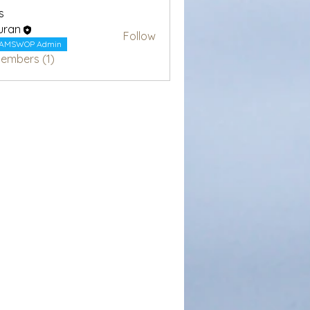
s
uran
Follow
AMSWOP Admin
Members (1)