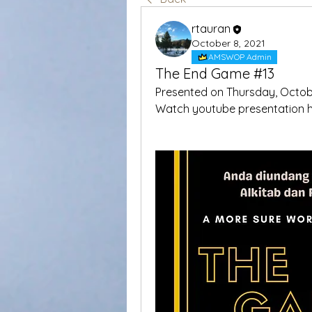
rtauran
October 8, 2021
AMSWOP Admin
The End Game #13
Presented on Thursday, Octobe
Watch youtube presentation 