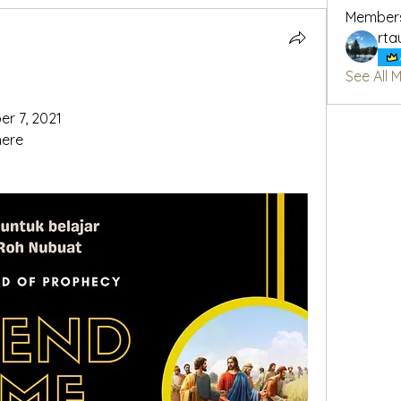
Member
rta
See All 
r 7, 2021
here