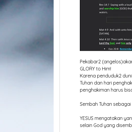
Pekabar2 (angelos)aka
GLORY to Him!
Karena penduduk2 dunia 
Tuhan dan hari penghakim
penghakiman harus bisa
Sembah Tuhan sebagai 
YESUS mengatakan yang
selain God yang disem