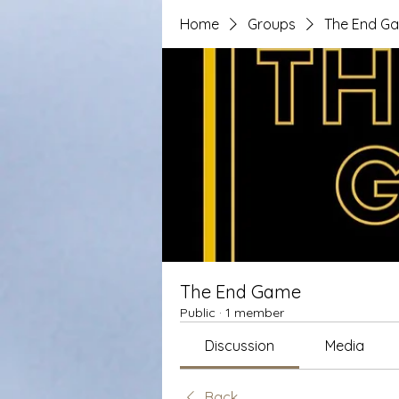
Home
Groups
The End G
The End Game
Public
·
1 member
Discussion
Media
Back