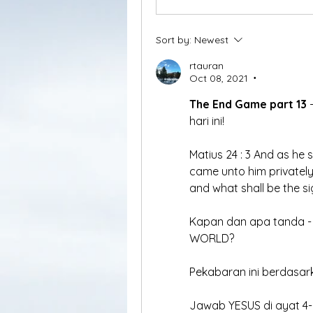
Sort by:
Newest
rtauran
Oct 08, 2021
•
The End Game part 13 
hari ini!
Matius 24 : 3 And as he s
came unto him privately, 
and what shall be the si
Kapan dan apa tanda - 
WORLD?
Pekabaran ini berdasar
Jawab YESUS di ayat 4-5