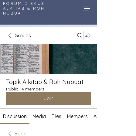
FORUM DISKUSI
ALKITAB & ROH
NUBUAT
Groups
Topik Alkitab & Roh Nubuat
Public
·
4 members
Join
Discussion
Media
Files
Members
About
Back