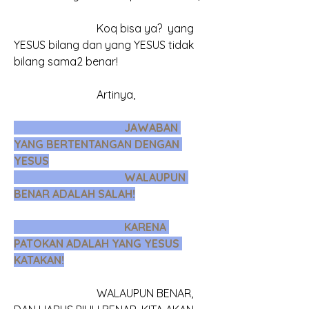
			Koq bisa ya?  yang 
YESUS bilang dan yang YESUS tidak 
bilang sama2 benar!
			Artinya, 
				JAWABAN 
YANG BERTENTANGAN DENGAN 
YESUS
				WALAUPUN 
BENAR ADALAH SALAH!
				KARENA 
PATOKAN ADALAH YANG YESUS 
KATAKAN!
			WALAUPUN BENAR, 