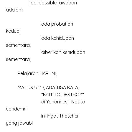
		jadi possible jawaban 
adalah?
			ada probation 
kedua,
			ada kehidupan 
sementara,
			diberikan kehidupan 
sementara,
	Pelajaran HARI INI;
	MATIUS 5 : 17, ADA TIGA KATA,
			"NOT TO DESTROY"
			di Yohannes, "Not to 
condemn"
			ini ingat Thatcher 
yang jawab!