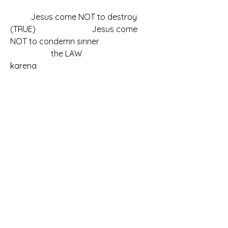
	Jesus come NOT to destroy 			
(TRUE)			Jesus come 
NOT to condemn sinner
		the LAW					
karena
YESUS bilang
Jesus come to CONDEMN sinner
	Jesus come NOT to destroy                   	
(TRUE)			 
Sinner i
s 
CONDEMNED	
		the LAW					
karena 			 sinner (must 
die)