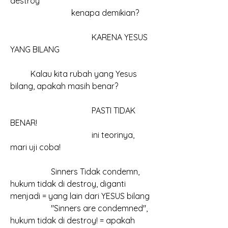
destroy
			kenapa demikian?
				KARENA YESUS 
YANG BILANG
	Kalau kita rubah yang Yesus 
bilang, apakah masih benar?
				PASTI TIDAK 
BENAR!
				ini teorinya, 
mari uji coba!
		Sinners Tidak condemn, 
hukum tidak di destroy, diganti 
menjadi = yang lain dari YESUS bilang
		"Sinners are condemned", 
hukum tidak di destroy! = apakah 