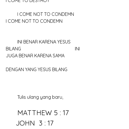
I COME TO DESTROY		
	I COME NOT TO CONDEMN						
I COME NOT TO CONDEMN
	INI BENAR KARENA YESUS 
BILANG					INI 
JUGA BENAR KARENA SAMA
DENGAN YANG YESUS BILANG
	Tulis ulang yang baru, 
	MATTHEW 5 : 17					
     JOHN  3 : 17