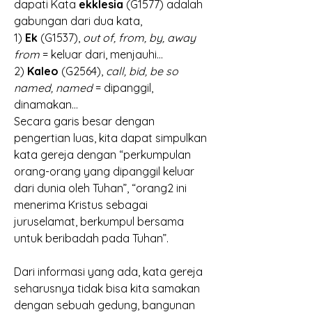
dapati Kata 
ekklesia 
(G1577) adalah 
gabungan dari dua kata, 
1) 
Ek 
(G1537), 
out of, from, by, away 
from 
= keluar dari, menjauhi... 
2) 
Kaleo 
(G2564), 
call, bid, be so 
named, named 
= dipanggil, 
dinamakan... 
Secara garis besar dengan 
pengertian luas, kita dapat simpulkan 
kata gereja dengan “perkumpulan 
orang-orang yang dipanggil keluar 
dari dunia oleh Tuhan”, “orang2 ini 
menerima Kristus sebagai 
juruselamat, berkumpul bersama 
untuk beribadah pada Tuhan”. 
Dari informasi yang ada, kata gereja 
seharusnya tidak bisa kita samakan 
dengan sebuah gedung, bangunan 