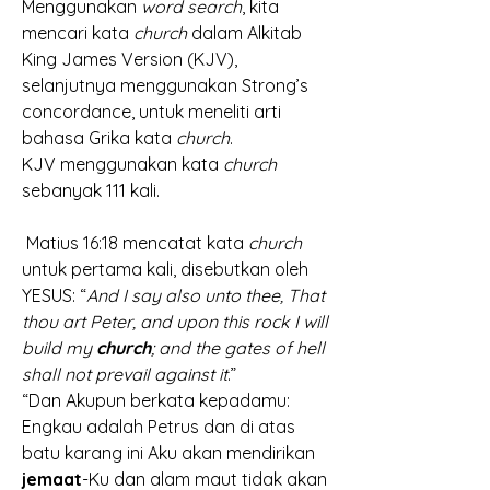
Menggunakan 
word search
, kita 
mencari kata 
church 
dalam Alkitab 
King James Version (KJV), 
selanjutnya menggunakan Strong’s 
concordance, untuk meneliti arti 
bahasa Grika kata 
church
. 
KJV menggunakan kata 
church 
sebanyak 111 kali.
 Matius 16:18 mencatat kata 
church 
untuk pertama kali, disebutkan oleh 
YESUS: “
And I say also unto thee, That 
thou art Peter, and upon this rock I will 
build my 
church
; and the gates of hell 
shall not prevail against it
.” 
“Dan Akupun berkata kepadamu: 
Engkau adalah Petrus dan di atas 
batu karang ini Aku akan mendirikan 
jemaat
-Ku dan alam maut tidak akan 