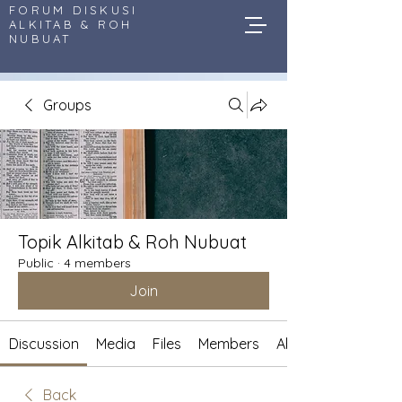
FORUM DISKUSI
ALKITAB & ROH
NUBUAT
Groups
Topik Alkitab & Roh Nubuat
Public
·
4 members
Join
Discussion
Media
Files
Members
About
Back