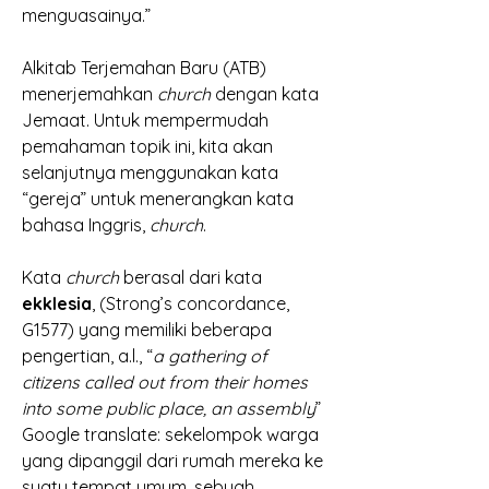
menguasainya.” 
Alkitab Terjemahan Baru (ATB) 
menerjemahkan 
church 
dengan kata 
Jemaat. Untuk mempermudah 
pemahaman topik ini, kita akan 
selanjutnya menggunakan kata 
“gereja” untuk menerangkan kata 
bahasa Inggris, 
church
. 
Kata 
church 
berasal dari kata 
ekklesia
, (Strong’s concordance, 
G1577) yang memiliki beberapa 
pengertian, a.l., “
a gathering of 
citizens called out from their homes 
into some public place, an assembly
” 
Google translate: sekelompok warga 
yang dipanggil dari rumah mereka ke 
suatu tempat umum, sebuah 