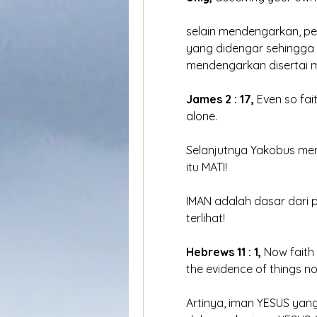
	selain mendengarkan, pe
	yang didengar sehingga
	mendengarkan disertai 
James 2 : 17,
 Even so fait
	alone. 
	Selanjutnya Yakobus m
	itu MATI!
	IMAN adalah dasar dari 
 	terlihat!
Hebrews 11 : 1,
 Now faith
	the evidence of things no