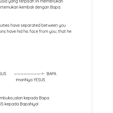
nusia yang terpisah ini memerlukan 
ertemukan kembali dengan Bapa.
iquities have separated between you 
ins have hid his face from you, that he 
	Manusia			 YESUS 	————————->   BAPA
						            ImanNya YESUS
embuka jalan kepada Bapa
SUS kepada BapaNya!