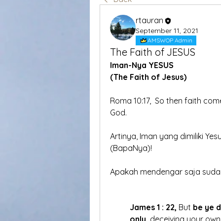
rtauran
September 11, 2021
AMSWOP Admin
The Faith of JESUS
Iman-Nya YESUS  
(The Faith of Jesus)
Roma 10:17,  So then faith com
God.
Artinya, Iman yang dimiliki Ye
(BapaNya)!
Apakah mendengar saja suda
James 1 : 22,
 But 
be ye 
only,
 deceiving your own 