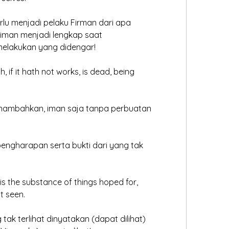
rlu menjadi pelaku Firman dari apa 
 iman menjadi lengkap saat
melakukan yang didengar!
h, if it hath not works, is dead, being 
enambahkan, iman saja tanpa perbuatan 
pengharapan serta bukti dari yang tak
 is the substance of things hoped for, 
t seen. 
	Artinya, iman YESUS yang tak terlihat dinyatakan (dapat dilihat) 	