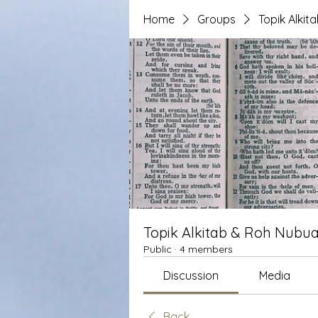
Home
Groups
Topik Alki
Topik Alkitab & Roh Nubua
Public
·
4 members
Discussion
Media
Back