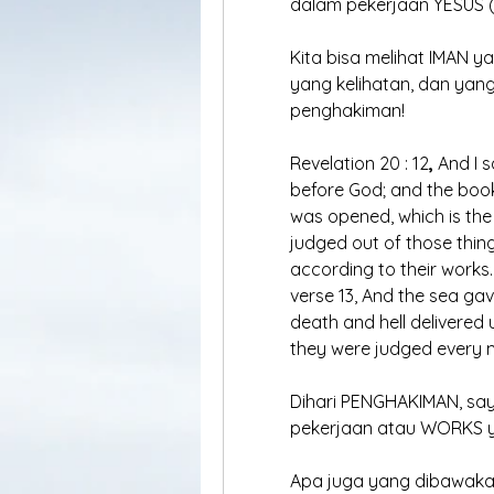
	dalam pekerjaan YESUS (
	Kita bisa melihat IMAN ya
	yang kelihatan, dan yang 
	penghakiman!
	Revelation 20 : 12
,
 And I 
	before God; and the bo
	was opened, which is the
	judged out of those thin
	according to their works.
	verse 13, And the sea ga
	death and hell delivered
	they were judged every 
	Dihari PENGHAKIMAN, sa
	pekerjaan atau WORKS 
	Apa juga yang dibawaka