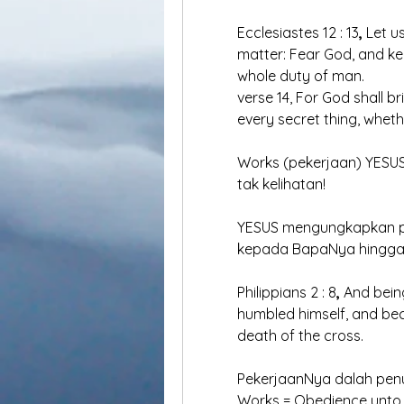
	Ecclesiastes 12 : 13
,
 Let u
	matter: Fear God, and ke
	whole duty of man. 
	verse 14, For God shall b
	every secret thing, whethe
	Works (pekerjaan) YE
	tak kelihatan!
	YESUS mengungkapkan p
	kepada BapaNya hingga 
	Philippians 2 : 8
,
 And bein
	humbled himself, and be
	death of the cross. 
	PekerjaanNya dalah pen
	Works = Obedience unto