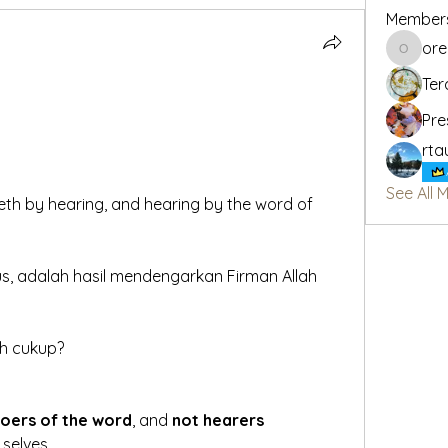
Member
or
oregon_
Ter
Pre
rta
See All 
eth by hearing, and hearing by the word of 
sus, adalah hasil mendengarkan Firman Allah 
h cukup? 
doers of the word
, and 
not hearers 		
selves. 