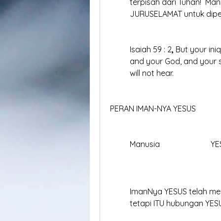
	terpisah dari Tuhan!  Ma
	JURUSELAMAT untuk dip
	Isaiah 59 : 2
,
 But your in
	and your God, and your s
	will not hear. 
PERAN IMAN-NYA YESUS
	ImanNya YESUS telah m
	tetapi ITU hubungan YE