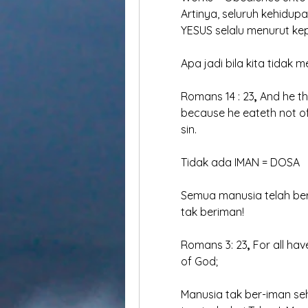
	Artinya, seluruh kehidup
	YESUS selalu menurut k
	Apa jadi bila kita tidak m
	Romans 14 : 23
,
 And he th
	because he eateth not of 
	sin. 
	Tidak ada IMAN = DOSA 
	Semua manusia telah be
	tak beriman!
	Romans 3: 23
,
 For all ha
	of God; 
	Manusia tak ber-iman s