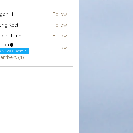
s
egon_1
Follow
1
ang Kecil
Follow
sent Truth
Follow
uran
Follow
AMSWOP Admin
Members (4)