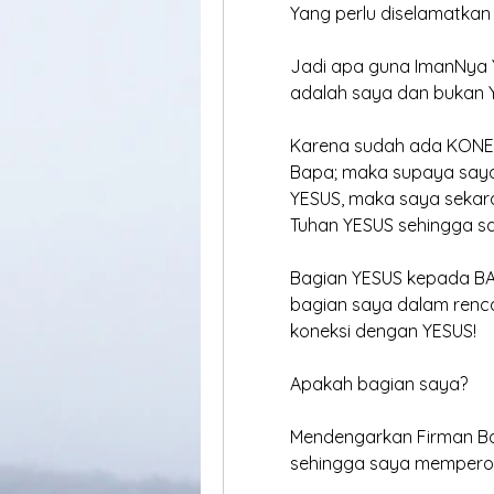
	Yang perlu diselamatka
	Jadi apa guna ImanNya 
	adalah saya dan bukan 
	Karena sudah ada KONE
	Bapa; maka supaya sa
	YESUS, maka saya seka
	Tuhan YESUS sehingga s
	Bagian YESUS kepada B
	bagian saya dalam ren
	koneksi dengan YESUS!
	Apakah bagian saya?
	Mendengarkan Firman B
	sehingga saya mempero