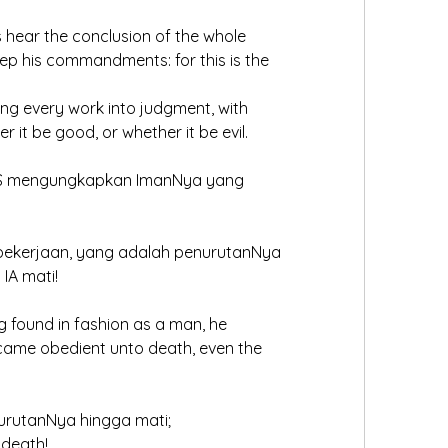
s hear the conclusion of the whole 
ep his commandments: for this is the 
ring every work into judgment, with 
r it be good, or whether it be evil. 
SUS mengungkapkan ImanNya yang
ekerjaan, yang adalah penurutanNya
IA mati!
g found in fashion as a man, he 
came obedient unto death, even the
urutanNya hingga mati; 
 death!