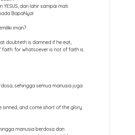
an YESUS, dari lahir sampai mati
epada BapaNya!
emiliki iman?
at doubteth is damned if he eat, 
faith: for whatsoever is not of faith is 
rdosa, sehingga semua manusia juga 
ve sinned, and come short of the glory 
ehingga manusia berdosa dan