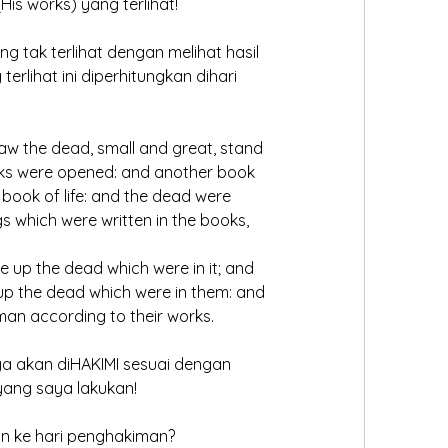
His works) yang terlihat!
ng tak terlihat dengan melihat hasil 
terlihat ini diperhitungkan dihari 
saw the dead, small and great, stand 
oks were opened: and another book 
 book of life: and the dead were 
gs which were written in the books, 
 
ve up the dead which were in it; and 
 up the dead which were in them: and 
man according to their works. 
ya akan diHAKIMI sesuai dengan 
yang saya lakukan!
n ke hari penghakiman?