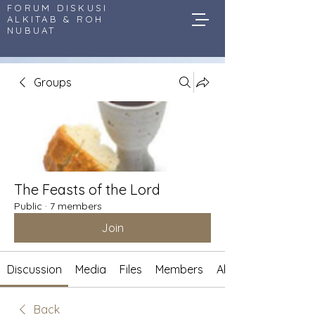
FORUM DISKUSI
ALKITAB & ROH
NUBUAT
Groups
The Feasts of the Lord
Public
·
7 members
Join
Discussion
Media
Files
Members
About
Back