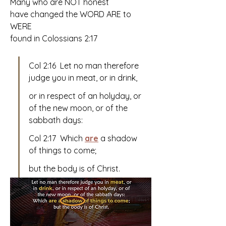
Many who are NOT honest
have changed the WORD ARE to 
WERE
found in Colossians 2:17
Col 2:16  Let no man therefore 
judge you in meat, or in drink, 
or in respect of an holyday, or 
of the new moon, or of the 
sabbath days:
Col 2:17  Which 
are
 a shadow 
of things to come; 
but the body is of Christ.