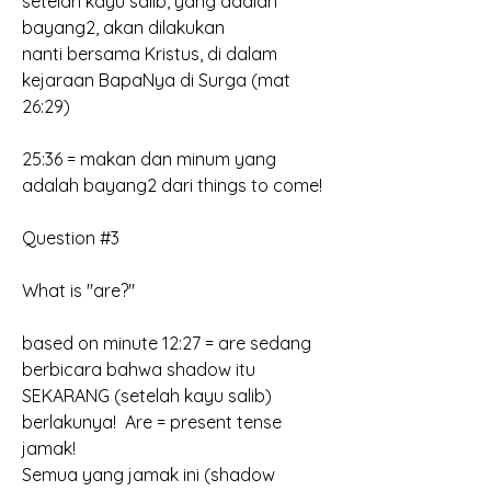
setelah kayu salib, yang adalah 
bayang2, akan dilakukan
nanti bersama Kristus, di dalam 
kejaraan BapaNya di Surga (mat 
26:29)
25:36 = makan dan minum yang 
adalah bayang2 dari things to come!
Question #3
What is "are?"
based on minute 12:27 = are sedang 
berbicara bahwa shadow itu 
SEKARANG (setelah kayu salib) 
berlakunya!  Are = present tense 
jamak!
Semua yang jamak ini (shadow 