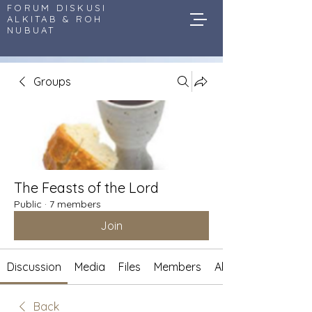
FORUM DISKUSI
ALKITAB & ROH
NUBUAT
Groups
The Feasts of the Lord
Public
·
7 members
Join
Discussion
Media
Files
Members
About
Back