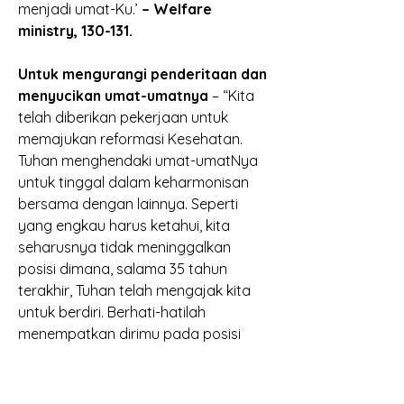
menjadi umat-Ku.’ 
– Welfare 
ministry, 130-131.
Untuk mengurangi penderitaan dan 
menyucikan umat-umatnya
 – “Kita 
telah diberikan pekerjaan untuk 
memajukan reformasi Kesehatan. 
Tuhan menghendaki umat-umatNya 
untuk tinggal dalam keharmonisan 
bersama dengan lainnya. Seperti 
yang engkau harus ketahui, kita 
seharusnya tidak meninggalkan 
posisi dimana, salama 35 tahun 
terakhir, Tuhan telah mengajak kita 
untuk berdiri. Berhati-hatilah 
menempatkan dirimu pada posisi 
melawan pekerjaan reformasi 
Kesehatan. Hal itu akan bergerak 
maju, karena itu adalah maksud 