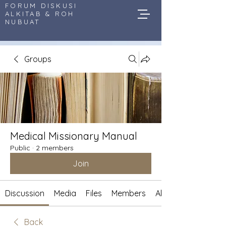
FORUM DISKUSI
ALKITAB & ROH
NUBUAT
Groups
Medical Missionary Manual
Public
·
2 members
Join
Discussion
Media
Files
Members
About
Back