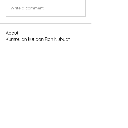
Write a comment...
About
Kumpulan kutipan Roh Nubuat
disusun oleh Vance Farrell. (PD
...
Read more
Members
antambas
Follow
antambas
rtauran
Follow
AMSWOP Admin
See All Members (2)