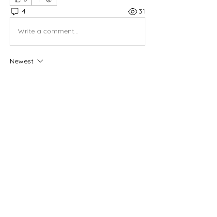
4
31
Write a comment...
Newest
rtauran
Oct 06, 2021
•
Hello Dr Tamba,
Saya juga mau lebih banyak menyelidiki 
detail cetak biru sanitarium; sebuah buku 
yang bisa mulai dibaca ialah The Battle 
Creek Sanitarium System oleh John 
Harvey Kellogg Edisi cetakan 1908. 
Semoga bermanfaat.
Like
Reply
Show more comments