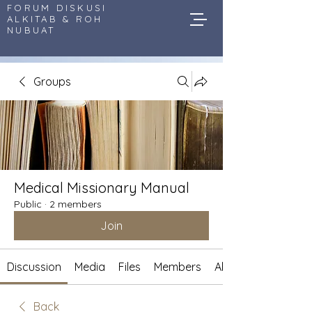
FORUM DISKUSI
ALKITAB & ROH
NUBUAT
Groups
Medical Missionary Manual
Public
·
2 members
Join
Discussion
Media
Files
Members
About
Back