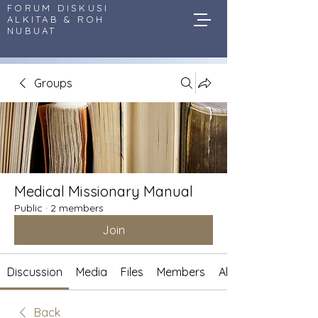
FORUM DISKUSI
ALKITAB & ROH
NUBUAT
Groups
Medical Missionary Manual
Public
·
2 members
Join
Discussion
Media
Files
Members
About
Back