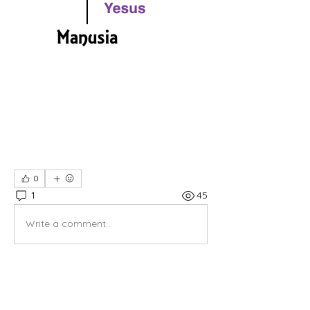
0
1
45
Write a comment...
Newest
rtauran
Sep 11, 2021
•