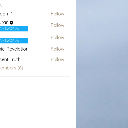
s
egon_1
Follow
1
uran
Follow
AMSWOP Admin
T
Follow
AMSWOP Admin
iel Revelation
Follow
sent Truth
Follow
Members (6)