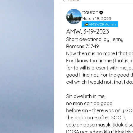
rtauran
March 19, 2023
AMSWOP Admin
AMW, 3-19-2023
Short devotional by Lenny
Romans 7:17-19
Now then it is no more I that do 
For I know that in me (that is, 
for to will is present with me; 
good I find not. For the good th
evil which I would not, that I do.
Sin dwelleth in me;
no man can do good
before sin - there was only G
the bad came after GOOD;
setelah dosa masuk, tidak bisa
DOSA penyebab kita tidak bis