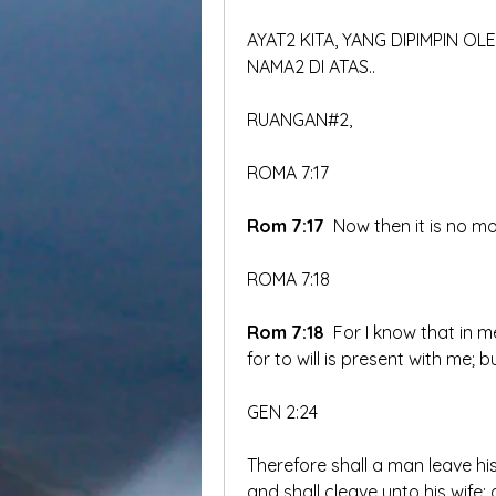
AYAT2 KITA, YANG DIPIMPIN OL
NAMA2 DI ATAS..
RUANGAN#2, 
ROMA 7:17
Rom 7:17
 Now then it is no mor
ROMA 7:18
Rom 7:18
 For I know that in m
for to will is present with me; b
GEN 2:24
Therefore shall a man leave his
and shall cleave unto his wife: