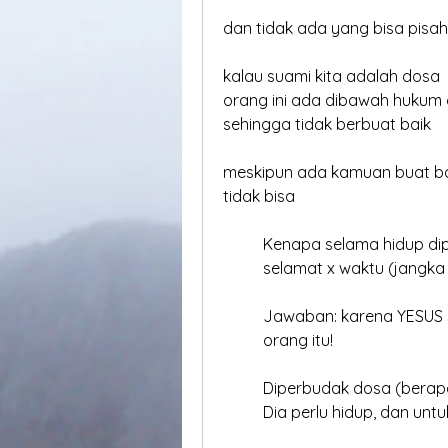
dan tidak ada yang bisa pisa
kalau suami kita adalah dosa
orang ini ada dibawah hukum
sehingga tidak berbuat baik
meskipun ada kamuan buat b
tidak bisa
	Kenapa selama hidup di
	selamat x waktu (jangka 
	Jawaban: karena YESUS 
	orang itu!
	Diperbudak dosa (berap
	Dia perlu hidup, dan unt