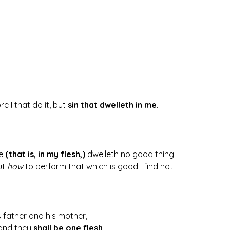
EH
e I that do it, but 
sin that dwelleth in me.
e 
(that is, in my flesh,)
 dwelleth no good thing: 
ut 
how
 to perform that which is good I find not.
 father and his mother, 
 and they 
shall be one flesh.