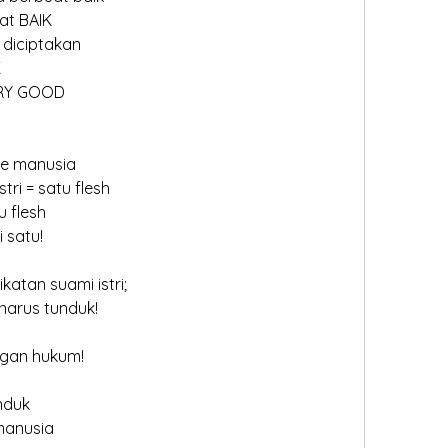
at BAIK
 diciptakan
K
ERY GOOD
te manusia
ri = satu flesh
 flesh
 satu!
ikatan suami istri;
 harus tunduk!
ngan hukum!
nduk
manusia