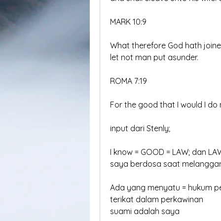
MARK 10:9
What therefore God hath join
let not man put asunder.
ROMA 7:19
For the good that I would I do n
input dari Stenly;
I know = GOOD = LAW; dan LA
saya berdosa saat melanggar
Ada yang menyatu = hukum p
terikat dalam perkawinan
suami adalah saya