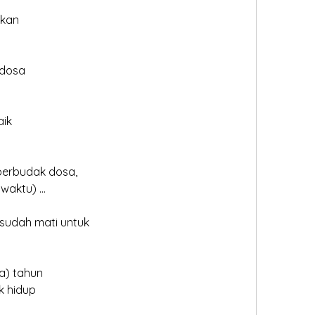
hkan
 dosa
aik
perbudak dosa,
waktu) ...
sudah mati untuk
a) tahun
uk hidup