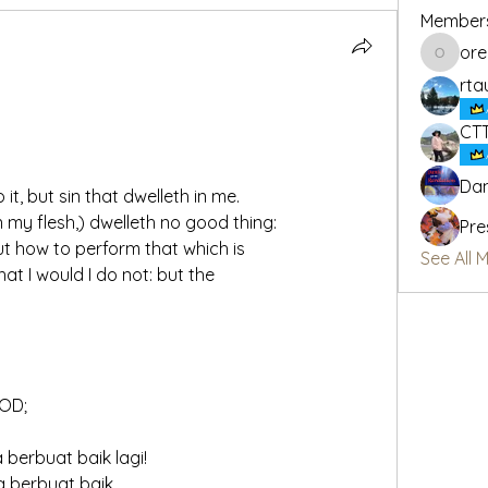
Member
or
oregon_
rta
CT
Dan
it, but sin that dwelleth in me. 
in my flesh,) dwelleth no good thing: 
Pre
but how to perform that which is 
See All 
at I would I do not: but the 
OOD;
 berbuat baik lagi!
a berbuat baik