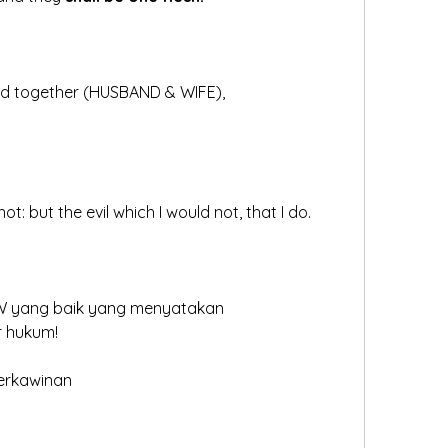
ed together (HUSBAND & WIFE), 
ot: but the evil which I would not, that I do.
W yang baik yang menyatakan
 hukum!
erkawinan