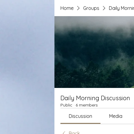
Home
Groups
Daily Morni
Daily Morning Discussion
Public
·
6 members
Discussion
Media
Back