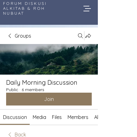
FORUM DISKUSI
ALKITAB & ROH
NUBUAT
Groups
Daily Morning Discussion
Public
·
6 members
Join
Discussion
Media
Files
Members
About
Back