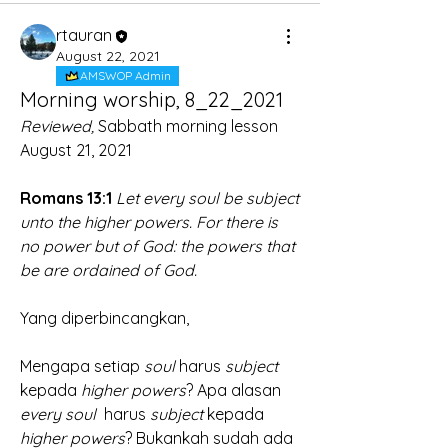
rtauran
August 22, 2021
AMSWOP Admin
Morning worship, 8_22_2021
Reviewed, 
Sabbath morning lesson 
August 21, 2021
Romans 13:1
Let every soul be subject 
unto the higher powers. For there is 
no power but of God: the powers that 
be are ordained of God.
Yang diperbincangkan,
Mengapa setiap
 soul
 harus 
subject 
kepada 
higher powers
? Apa alasan 
every soul
  harus 
subject 
kepada 
higher powers
? Bukankah sudah ada 