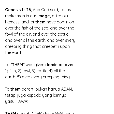
Genesis 1 : 26, 
And God said, Let us 
make man in our 
image,
 after our 
likeness: and let 
them 
have dominion 
over the fish of the sea, and over the 
fowl of the air, and over the cattle, 
and over all the earth, and over every 
creeping thing that creepeth upon 
the earth. 
To "
THEM"
 was given 
dominion over 
1) fish, 2) fowl, 3) cattle, 4) all the 
earth, 5) over every creeping thing!
To 
them
 berarti bukan hanya ADAM, 
tetapi juga kepada yang lainnya 
yaitu HAWA; 
THEM
 adalah ADAM dan HAWA yang 