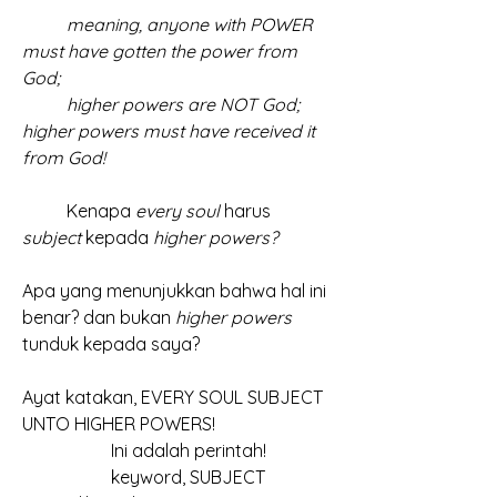
	meaning, anyone with POWER 
must have gotten the power from 
God;
	higher powers are NOT God; 
higher powers must have received it 
from God!
	Kenapa
 every soul
 harus 
subject 
kepada 
higher powers?
Apa yang menunjukkan bahwa hal ini 
benar? dan bukan
 higher powers
tunduk kepada saya?
Ayat katakan, EVERY SOUL SUBJECT 
UNTO HIGHER POWERS!
		Ini adalah perintah!
		keyword, SUBJECT 