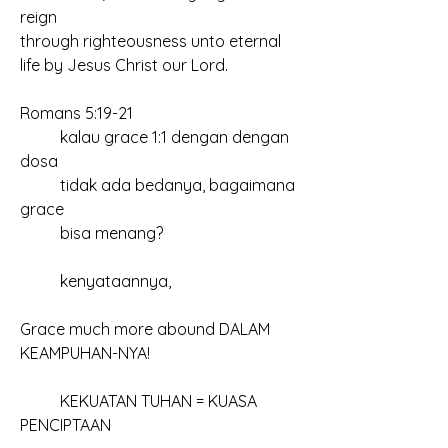
reign 
through righteousness unto eternal 
life by Jesus Christ our Lord.
Romans 5:19-21
	kalau grace 1:1 dengan dengan 
dosa
	tidak ada bedanya, bagaimana 
grace
	bisa menang?
	kenyataannya,
Grace much more abound DALAM 
KEAMPUHAN-NYA!
	KEKUATAN TUHAN = KUASA 
PENCIPTAAN