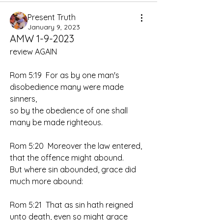
Present Truth
January 9, 2023
AMW 1-9-2023
review AGAIN
Rom 5:19  For as by one man's 
disobedience many were made 
sinners, 
so by the obedience of one shall 
many be made righteous.
Rom 5:20  Moreover the law entered, 
that the offence might abound. 
But where sin abounded, grace did 
much more abound:
Rom 5:21  That as sin hath reigned 
unto death, even so might grace 