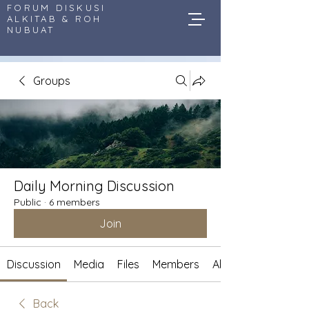
FORUM DISKUSI
ALKITAB & ROH
NUBUAT
Groups
Daily Morning Discussion
Public
·
6 members
Join
Discussion
Media
Files
Members
About
Back