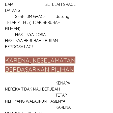
BAIK				SETELAH GRACE 
DATANG
	SEBELUM GRACE	datang					
TETAP PILIH ...(TIDAK BERUBAH 
PILIHAN)	
	HASIL NYA DOSA							
HASILNYA BERUBAH - BUKAN 
BERDOSA LAGI!
KARENA, KESELAMATAN
BERDASARKAN PILIHAN
					KENAPA 
MEREKA TIDAK MAU BERUBAH
					TETAP 
PILIH YANG WALAUPUN HASILNYA
					KARENA 