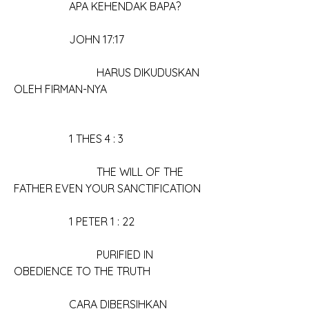
		APA KEHENDAK BAPA?
		JOHN 17:17
			HARUS DIKUDUSKAN 
OLEH FIRMAN-NYA
		1 THES 4 : 3
			THE WILL OF THE 
FATHER EVEN YOUR SANCTIFICATION
		1 PETER 1 : 22
			PURIFIED IN 
OBEDIENCE TO THE TRUTH
		CARA DIBERSIHKAN 