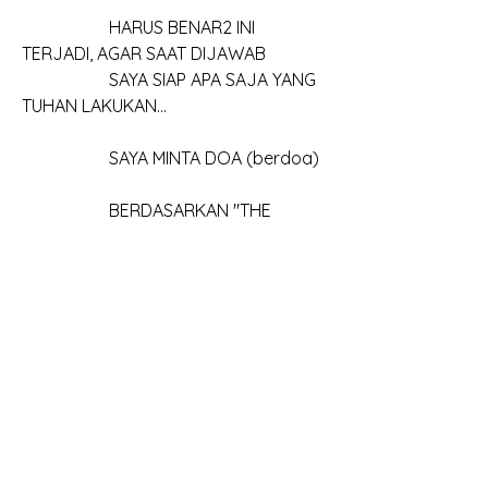
		HARUS BENAR2 INI 
TERJADI, AGAR SAAT DIJAWAB
		SAYA SIAP APA SAJA YANG 
TUHAN LAKUKAN...
		SAYA MINTA DOA (berdoa)
		BERDASARKAN "THE 
GOOD MERITS" OF JESUS CHRIST
			INILAH KARAKTER 
YESUS
			YANG BISA DITERIMA 
BAPA
		"IN THE NAME OF JESUS"
			HANYA KARENA 