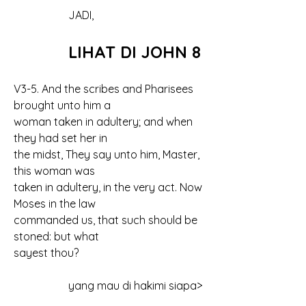
		JADI,
LIHAT DI JOHN 8
V3-5. And the scribes and Pharisees 
brought unto him a 
woman taken in adultery; and when 
they had set her in 
the midst, They say unto him, Master, 
this woman was 
taken in adultery, in the very act. Now 
Moses in the law 
commanded us, that such should be 
stoned: but what 
sayest thou?
		yang mau di hakimi siapa>