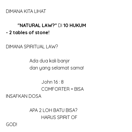
DIMANA KITA LIHAT 
"NATURAL LAW?" 
DI 
10 HUKUM 
- 2 tables of stone!
DIMANA SPIRITUAL LAW? 
		Ada dua kali banjir
		dan yang selamat sama!
			John 16 : 8
			COMFORTER = BISA 
INSAFKAN DOSA
		APA 2 LOH BATU BISA?
			HARUS SPIRIT OF 
GOD!