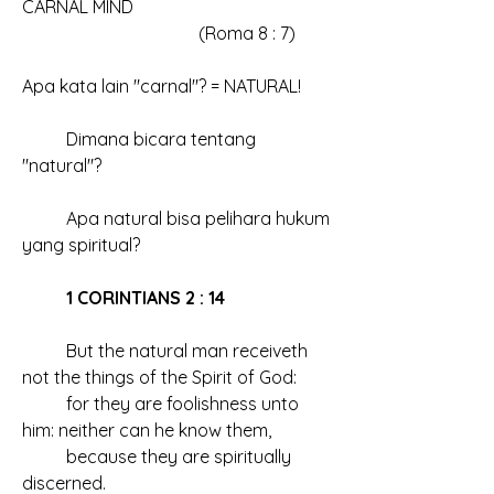
CARNAL MIND
				(Roma 8 : 7)
Apa kata lain "carnal"? = NATURAL!
	Dimana bicara tentang 
"natural"?
	Apa natural bisa pelihara hukum 
yang spiritual?
1 CORINTIANS 2 : 14
	But the natural man receiveth 
not the things of the Spirit of God: 
	for they are foolishness unto 
him: neither can he know them, 
	because they are spiritually 
discerned.