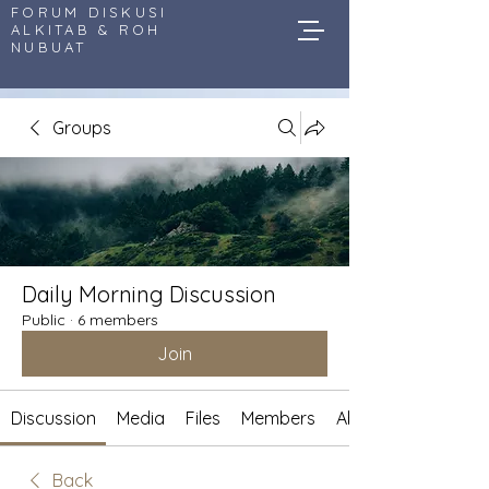
FORUM DISKUSI
ALKITAB & ROH
NUBUAT
Groups
Daily Morning Discussion
Public
·
6 members
Join
Discussion
Media
Files
Members
About
Back