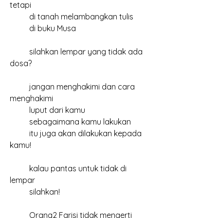
tetapi
	di tanah melambangkan tulis 
	di buku Musa
	silahkan lempar yang tidak ada 
dosa?
	jangan menghakimi dan cara 
menghakimi
	luput dari kamu
	sebagaimana kamu lakukan
	itu juga akan dilakukan kepada 
kamu!
	kalau pantas untuk tidak di 
lempar
	silahkan!
	Orang2 Farisi tidak mengerti 