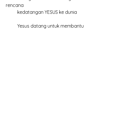
rencana
	kedatangan YESUS ke dunia
	Yesus datang untuk membantu 
orang
	orang yang mau dibantu bukan
	2 kemungkinan yang YESUS 
bilang...
	kalau tidak ada dosa, silahkan 
lempar...
	kalau  nggak berdosa silahkan
	kalau minta mereka lempar 
sementara
	kamu juga berdosa, sama saja 
dengan