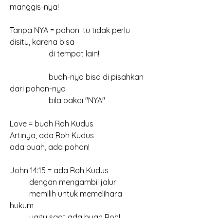
manggis-nya!
Tanpa NYA = pohon itu tidak perlu 
disitu, karena bisa
		di tempat lain!
		buah-nya bisa di pisahkan 
dari pohon-nya
		bila pakai "NYA"
Love = buah Roh Kudus
Artinya, ada Roh Kudus
ada buah, ada pohon!
John 14:15 = ada Roh Kudus
	dengan mengambil jalur
	memilih untuk memelihara 
hukum
	yaitu saat ada buah Roh!