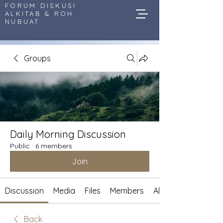
FORUM DISKUSI
ALKITAB & ROH
NUBUAT
Groups
Daily Morning Discussion
Public
·
6 members
Join
Discussion
Media
Files
Members
About
Back