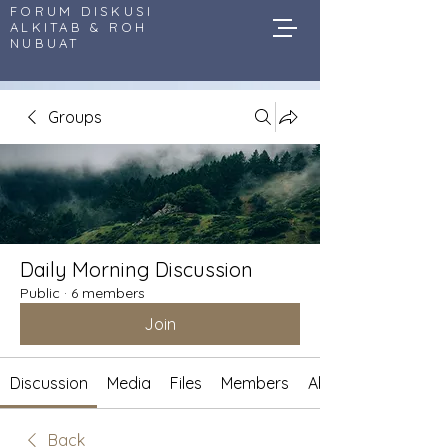
FORUM DISKUSI
ALKITAB & ROH
NUBUAT
Groups
Daily Morning Discussion
Public
·
6 members
Join
Discussion
Media
Files
Members
About
Back