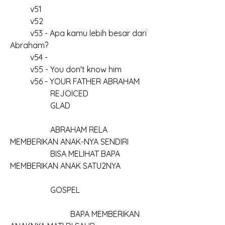
	v51
	v52
	v53 - Apa kamu lebih besar dari 
Abraham?
	v54 - 
	v55 - You don't know him
	v56 - YOUR FATHER ABRAHAM 
		REJOICED
		GLAD
		ABRAHAM RELA 
MEMBERIKAN ANAK-NYA SENDIRI
		BISA MELIHAT BAPA 
MEMBERIKAN ANAK SATU2NYA
		GOSPEL
			BAPA MEMBERIKAN 