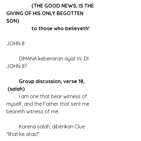
		(THE GOOD NEWS, IS THE 
GIVING OF HIS ONLY BEGOTTEN 
SON)
		to those who believeth!
JOHN 8
	DIMANA kebenaran ayat ini  DI 
JOHN 8?
Group discussion, verse 18, 
 (salah)
	I am one that bear witness of 
myself, and the Father that sent me 
beareth witness of me.
	Karena salah, diberikan Clue 
"lihat ke atas!"