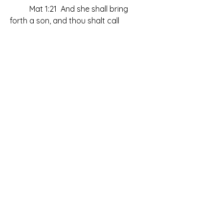
	Mat 1:21  And she shall bring 
forth a son, and thou shalt call 
	his name JESUS: for he shall 
save his people from their sins.