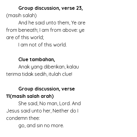
Group discussion, verse 23,
(masih salah)
	And he said unto them, Ye are 
from beneath; I am from above: ye 
are of this world; 
	I am not of this world.
Clue tambahan,
	Anak yang diberikan, kalau 
terima tidak sedih, itulah clue!
Group discussion, verse 
11(masih salah arah)
	She said, No man, Lord. And 
Jesus said unto her, Neither do I 
condemn thee: 
	go, and sin no more.