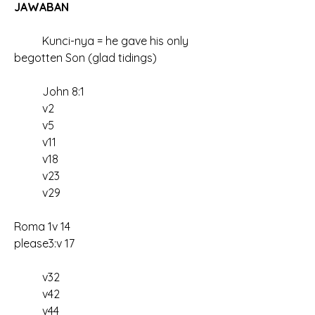
JAWABAN
	Kunci-nya = he gave his only 
begotten Son (glad tidings)
	John 8:1
	v2
	v5
	v11
	v18
	v23
	v29
Roma 1v 14
please3:v 17
	v32
	v42
	v44