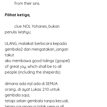
	from their sins.
Pilihat ketiga, 
	clue: NOL Yohanes, bukan 
penulis Wahyu;
ULANG, malaikat berbicara kepada 
gembala2 dan mengatakan, jangan 
takut
aku membawa good tidings (gospel) 
of great joy, which shall be to all 
people (including the sheperds)
dimana ada injil ada di SEMUA 
orang...di ayat Lukas 2:10 untuk 
gembala saja,
tetapi selain gembala tanpa kecuali, 
tetapi sayangnya tidak semua all 