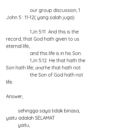
		our group discussion, 1 
John 5 : 11-12( yang salah juga)
		1Jn 5:11  And this is the 
record, that God hath given to us 
eternal life, 
		and this life is in his Son.
		1Jn 5:12  He that hath the 
Son hath life; 
and
 he that hath not 
		the Son of God hath not 
life.
Answer, 
	sehingga saya tidak binasa, 
yaitu adalah SELAMAT
	yaitu, 