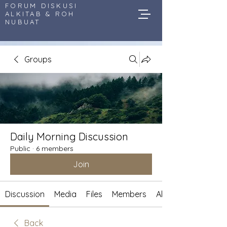
FORUM DISKUSI
ALKITAB & ROH
NUBUAT
Groups
Daily Morning Discussion
Public
·
6 members
Join
Discussion
Media
Files
Members
About
Back