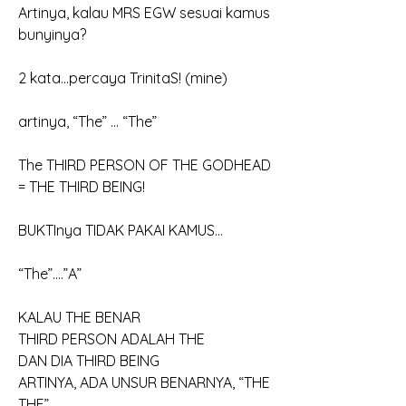
Artinya, kalau MRS EGW sesuai kamus 
bunyinya?
2 kata…percaya TrinitaS! (mine)
artinya, “The” … “The”
The THIRD PERSON OF THE GODHEAD 
= THE THIRD BEING!
BUKTInya TIDAK PAKAI KAMUS…
“The”….”A”
KALAU THE BENAR
THIRD PERSON ADALAH THE
DAN DIA THIRD BEING
ARTINYA, ADA UNSUR BENARNYA, “THE 
THE”