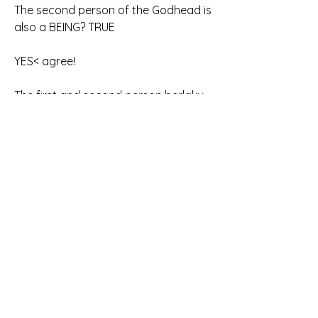
The second person of the Godhead is 
also a BEING? TRUE
YES< agree!
The first and second person berlaku 
bagi the third person?
TRUE? NO! Because the third also has 
GODHEAD?
Artinya,
The first and the second of the 
Godhead
sementara the third, beda, bukan 
being
tetapi the third of the Godhead 
adalah ?