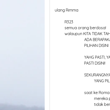
ulang Rimma
	R323
	semua orang berdosa!
	walaupun KITA TIDAK TA
			ADA BERAP
			PILIHAN DISINI
			YAHG PASTI,
			PASTI DISINI!
			SEKURANGNY
				YANG 
			saat ke Roma
				mereka
				tidak 