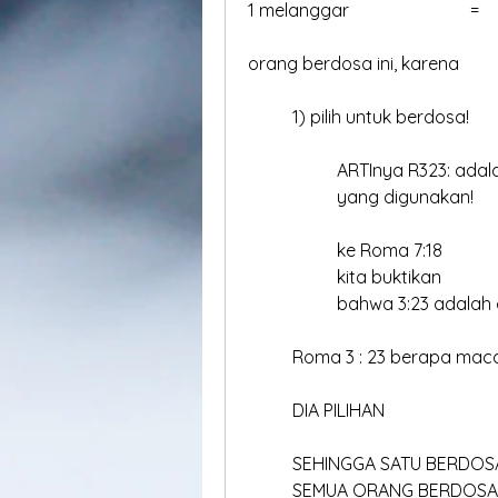
orang berdosa ini, karena
	1) pilih untuk berdosa!
		ARTInya R323: adala
		yang digunakan!
		ke Roma 7:18
		kita buktikan
		bahwa 3:23 adalah
	Roma 3 : 23 berapa maca
	DIA PILIHAN
	SEHINGGA SATU BERDO
	SEMUA ORANG BERDOSA