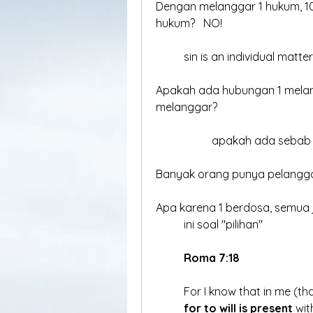
Dengan melanggar 1 hukum, 100
hukum?   NO!
	sin is an individual matter
Apakah ada hubungan 1 mela
melanggar?
		apakah ada sebab
Banyak orang punya pelangga
Apa karena 1 berdosa, semua 
	ini soal "pilihan"
Roma 7:18
	For I know that in me (tha
for to will is present
 wit