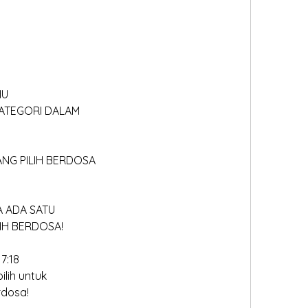
HU
AKATEGORI DALAM
 YANG PILIH BERDOSA
A ADA SATU
PILIH BERDOSA!
 7:18
 pilih untuk
berdosa!