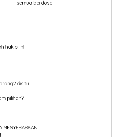
1 melanggar			= 		semua berdosa
h hak pilih!
 orang2 disitu
m pilihan?
SA MENYEBABKAN
!