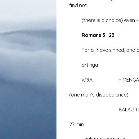
find not.
	(there is a choice) even 
Romans 3 : 23
	For all have sinned, and
	artinya
27 min