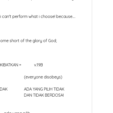
- i can't perform what i choose! because....
 come short of the glory of God;
	v.19A 		= MENGAKIBATKAN =  		v.19B
(one man's disobedience)				(everyone disobeys)
				KALAU TIDAK 		ADA YANG PILIH TIDAK
								DAN TIDAK BERDOSA!