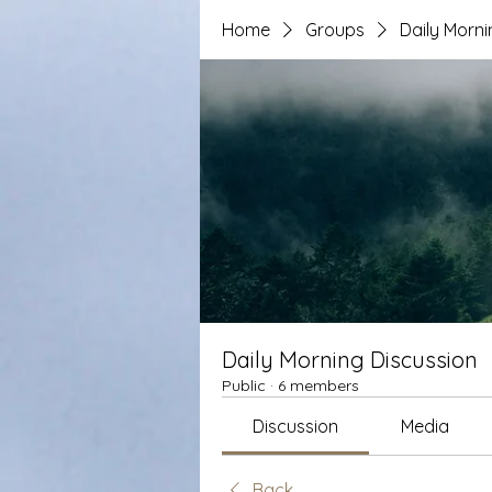
Home
Groups
Daily Morni
Daily Morning Discussion
Public
·
6 members
Discussion
Media
Back