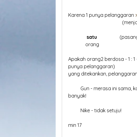
Karena 1 punya pelanggaran
 >
				    (men
     satu 	 
	    or
Apakah orang2 berdosa - 1 : 1
punya pelanggaran)
yang ditekankan, pelanggaran d
	Gun - merasa ini sama, karena 1 dosa sama besar dengan dosa 
banyak!
	Nike - tidak setuju!   
min 17