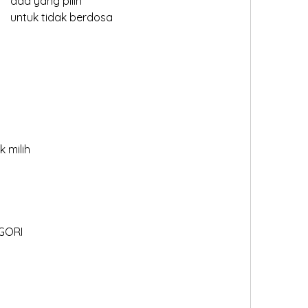
	Jadi ada yang pilih 		ada yang pilih
	untuk berdosa			untuk tidak berdosa
 milih
GORI