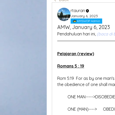
rtauran
January 6, 2023
AMSWOP Admin
AMW, January 6, 2023
Pendahuluan hari ini, 
(baca di 
Pelajaran (review)
Romans 5 : 19
Rom 5:19  For as by one man's
the obedience of one shall m
	ONE MAN----->DISOBEDIE
	ONE (MAN)---->      OBE