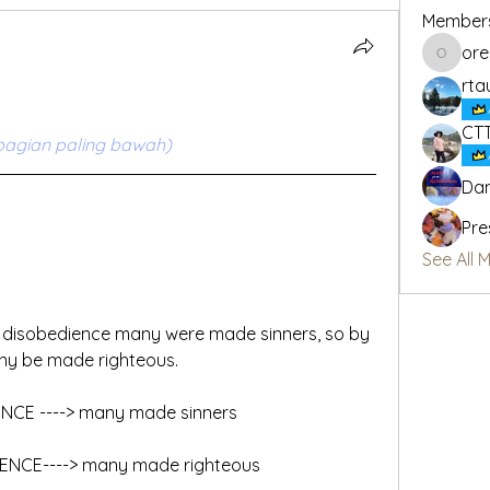
Member
or
oregon_
rta
CT
bagian paling bawah)
Dan
Pre
See All 
 disobedience many were made sinners, so by 
any be made righteous.
NCE ----> many made sinners
DIENCE----> many made righteous