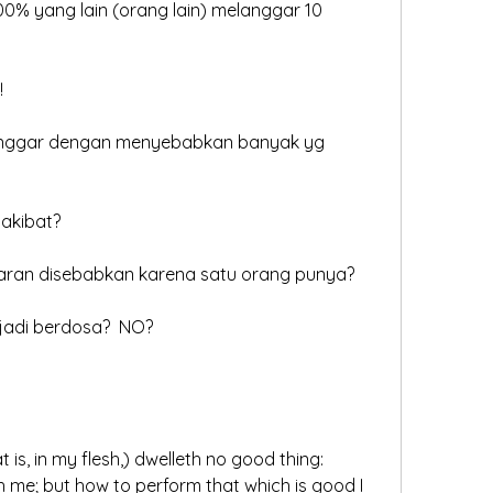
% yang lain (orang lain) melanggar 10 
!
nggar dengan menyebabkan banyak yg 
 akibat?
ran disebabkan karena satu orang punya?
jadi berdosa?  NO?
t is, in my flesh,) dwelleth no good thing: 
h me; but how to perform that which is good I 