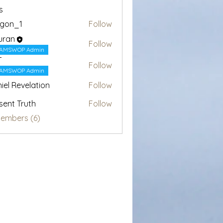
s
egon_1
Follow
1
uran
Follow
AMSWOP Admin
T
Follow
AMSWOP Admin
iel Revelation
Follow
sent Truth
Follow
Members (6)