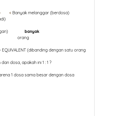
        <
 Banyak melanggar (berdosa)
jadi)
           (pasangan)	  
        banyak
ang			                       orang 
 - EQUIVALENT (dibanding dengan satu orang 
an dosa, apakah ini 1 : 1 ?