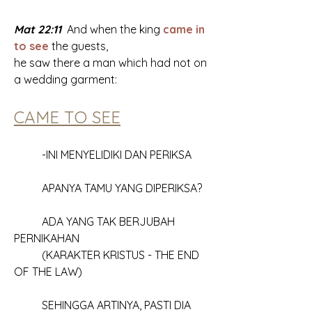
Mat 22:11
And when the king 
came in 
to see
 the guests, 
he saw there a man which had not on 
a wedding garment:
CAME TO SEE
	-INI MENYELIDIKI DAN PERIKSA
	APANYA TAMU YANG DIPERIKSA?
	ADA YANG TAK BERJUBAH 
PERNIKAHAN
	(KARAKTER KRISTUS - THE END 
OF THE LAW)
	SEHINGGA ARTINYA, PASTI DIA 