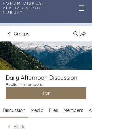
FORUM DISKUSI
ALKITAB & ROH
NUBUAT
Groups
Daily Afternoon Discussion
Public
·
4 members
Join
Discussion
Media
Files
Members
About
Back