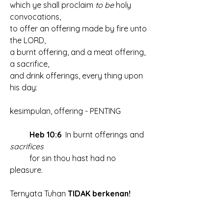
which ye shall proclaim 
to be
 holy 
convocations, 
to offer an offering made by fire unto 
the LORD, 
a burnt offering, and a meat offering, 
a sacrifice, 
and drink offerings, every thing upon 
his day:
kesimpulan, offering - PENTING
Heb 10:6
 In burnt offerings and 
sacrifices
	for sin thou hast had no 
pleasure.
Ternyata Tuhan
 TIDAK berkenan!