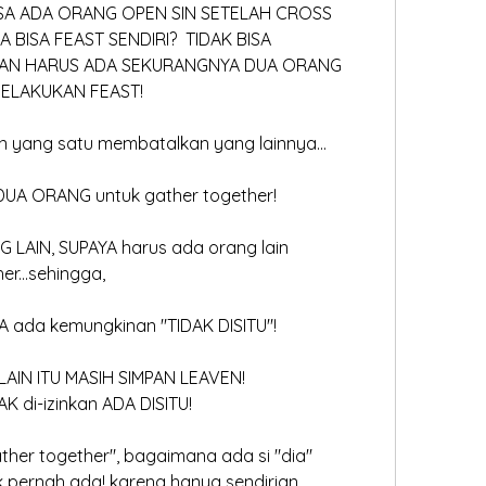
K BISA ADA ORANG OPEN SIN SETELAH CROSS
GGA BISA FEAST SENDIRI?  TIDAK BISA
AINKAN HARUS ADA SEKURANGNYA DUA ORANG
K MELAKUKAN FEAST!
 yang satu membatalkan yang lainnya...
DUA ORANG untuk gather together!
NG LAIN, SUPAYA harus ada orang lain 
her...sehingga,
SA ada kemungkinan "TIDAK DISITU"!
G LAIN ITU MASIH SIMPAN LEAVEN!
DAK di-izinkan ADA DISITU!
gather together", bagaimana ada si "dia"
idak pernah ada! karena hanya sendirian