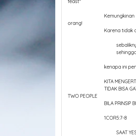
feast"
			Kemungkinan yang kedua, ada feast sekurangnya ada dua 
orang!
			Karena tida
				sebal
				sehing
			kenapa ini pe
			KITA MENGE
			TIDAK BISA GATHER TOGETHER ALONE, MUST BE AT LEAST 
TWO PEOPLE
			BILA PRINSIP
			1COR5:7-8
				SAAT Y