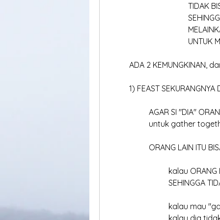
				TIDA
				SEHIN
				MEL
				UNTU
	ADA 2 KEMUNGKINAN, dan
	1) FEAST SEKURANGNYA 
		AGAR SI "DIA" ORA
		untuk gather toget
		ORANG LAIN ITU BI
			kalau ORAN
			SEHINGGA TI
			kalau mau "
			kalau dia t