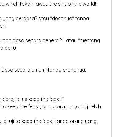
 God which taketh away the sins of the world!
a yang berdosa? atau "dosanya" tanpa 
an!
idupan dosa secara general?"  atau "memang 
g perlu
- Dosa secara umum, tanpa orangnya; 
herefore, let us keep the feast!"