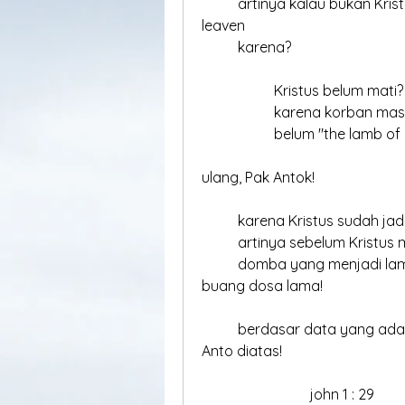
	artinya kalau bukan Kristus sacrifice for us, sehingga tidak buang old 
leaven
	karena?
		Kristus belum mati?
		karena korban ma
		belum "the lamb of
ulang, Pak Antok!
	karena Kristus sudah ja
	artinya sebelum Kristus m
	domba yang menjadi lambang Kristus - tidak mengharuskan kita 
buang dosa lama!
	berdasar data yang ada, ayat apa yang menguatkan pernyataan pak 
Anto diatas!
			john 1 : 29