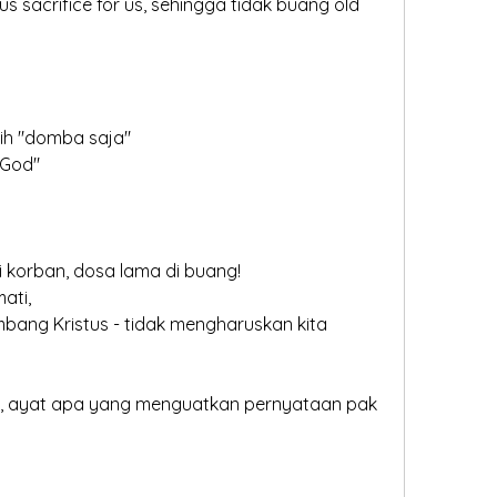
sih "domba saja"
 God"
di korban, dosa lama di buang!
ati,