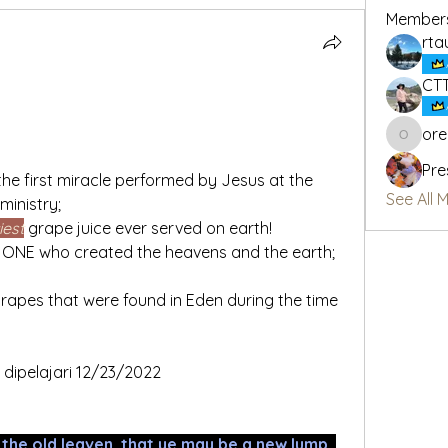
Member
rta
CT
or
oregon_
Pre
See All 
inistry;
iest
 grape juice ever served on earth!
dipelajari 12/23/2022
 the old leaven, that ye may be a new lump, 