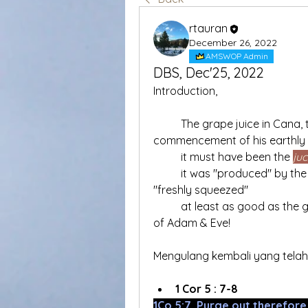
rtauran
December 26, 2022
AMSWOP Admin
DBS, Dec'25, 2022
Introduction,
	The grape juice in Cana, the first miracle performed by Jesus at the 
commencement of his earthly m
	it must have been the 
juc
	it was "produced" by the ONE who created the heavens and the earth; 
"freshly squeezed"
	at least as good as the grapes that were found in Eden during the time 
of Adam & Eve!
Mengulang kembali yang telah 
1 Cor 5 : 7-8
1Co 5:7, Purge out therefore