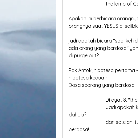
			the lamb of
Apakah ini berbicara orangny
orangnya saat YESUS di salibk
jadi apakah bicara "soal keh
ada orang yang berdosa" yan
di purge out?
Pak Antok, hipotesa pertama 
hipotesa kedua - 
Dosa seorang yang berdosa!
			Di ayat 8, "t
			Jadi apakah kita keep the feast, tanpa orangnya diuji lebih 
dahulu?
			dan setelah itu, di-uji to keep the feast tanpa orang yang 
berdosa!