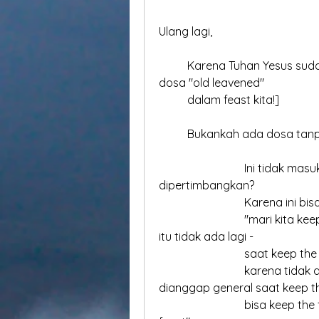
Ulang lagi,
	Karena Tuhan Yesus sudah dipakukan disalib, marilah kita TANPA ada 
dosa "old leavened" 
	dalam feast kita!]
	Bukankah ada dosa tanp
			Ini tidak masuk diakal, tetapi bagaimana sampai ini harus 
dipertimbangkan?
			Karena ini bi
			"mari kita keep the feast sendiri" tanpa orang lain, dan sikap 
itu tidak ada lagi - 
			saat keep the
			karena tidak ada orang lain, sehingga sikap dosa itu 
dianggap general saat keep t
			bisa keep the feast sendiri; sehingga bisa menjadi "spiritual 