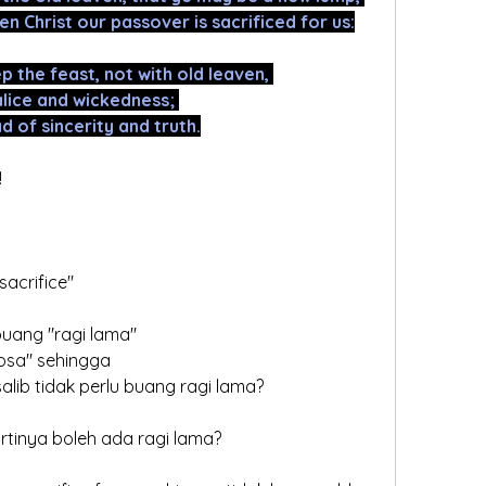
n Christ our passover is sacrificed for us:
p the feast, not with old leaven, 
alice and wickedness; 
 of sincerity and truth.
!
sacrifice"
buang "ragi lama"
dosa" sehingga
alib tidak perlu buang ragi lama?
 artinya boleh ada ragi lama?