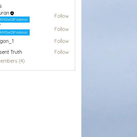
s
uran
Follow
AMSWOP Admin
T
Follow
AMSWOP Admin
egon_1
Follow
1
sent Truth
Follow
Members (4)