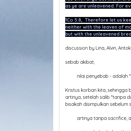
as ye are unleavened. For eve
1Co 5:8,  Therefore let us kee
neither with the leaven of m
but with the unleavened bread
discussion by Lina, Alvin, Antok
sebab akibat,
	nilai penyebab - adalah "
Kristus korban kita, sehingga 
artinya, setelah salib "tanpa 
bisakah disimpulkan sebelum s
	artinya tanpa sacrifice,