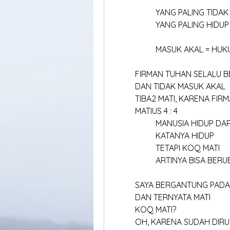
		YANG PALING TIDA
		YANG PALING HIDUP
		MASUK AKAL = HU
	FIRMAN TUHAN SELALU 
	DAN TIDAK MASUK AKAL
	TIBA2 MATI, KARENA FIR
	MATIUS 4 : 4
		MANUSIA HIDUP DA
		KATANYA HIDUP
		TETAPI KOQ MATI
		ARTINYA BISA BERUB
	SAYA BERGANTUNG PAD
	DAN TERNYATA MATI
	KOQ MATI?
	OH, KARENA SUDAH DIRU