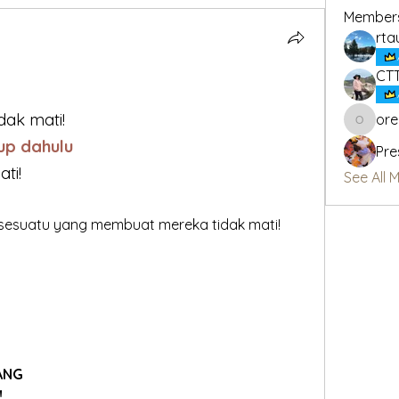
Member
rta
CT
idak mati!
or
oregon_
up dahulu
Pre
ti!
See All 
 sesuatu yang membuat mereka tidak mati!
ANG
!