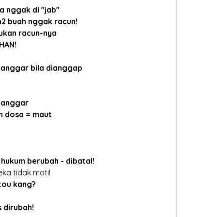
a nggak di "jab"
n2 buah nggak racun!
ukan racun-nya
HAN!
anggar bila dianggap
langgar
h dosa = maut
hukum berubah - dibatal!
eka tidak mati!
tou kang?
 dirubah!