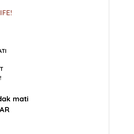
IFE!
ATI
UT
!
dak mati
AR