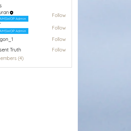
s
uran
Follow
AMSWOP Admin
T
Follow
AMSWOP Admin
egon_1
Follow
1
sent Truth
Follow
Members (4)