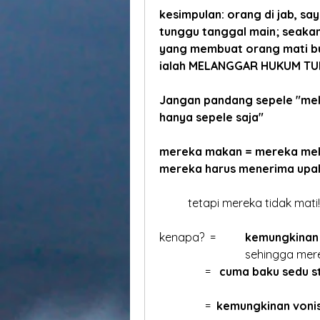
kesimpulan: orang di jab, say
tunggu tanggal main; seaka
yang membuat orang mati b
ialah MELANGGAR HUKUM TU
Jangan pandang sepele "mel
hanya sepele saja"
mereka makan = mereka me
mereka harus menerima upa
	tetapi mereka tidak mati!
kenapa?  = 	
kemungkinan 
			sehingga mer
	      =   
cuma baku sedu s
	      =	
kemungkinan vonis