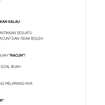
AKAN KALAU 
UNTIKKAN SESUATU
RACUN? DAN TIDAK BOLEH
BUAH 
"RACUN"!
N SOAL BUAH
ANG MELARANG-NYA
N"