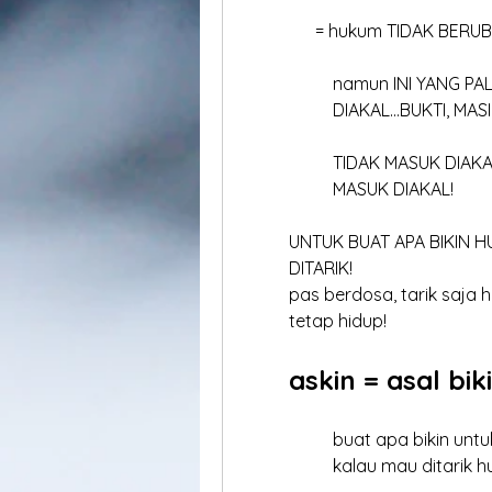
	      = hukum TIDAK BERU
		namun INI YANG P
		DIAKAL...BUKTI, MAS
		TIDAK MASUK DIAK
		MASUK DIAKAL!
	UNTUK BUAT APA BIKIN H
	DITARIK!  
	pas berdosa, tarik saja 
	tetap hidup!
	askin = asal bik
		buat apa bikin untu
		kalau mau ditarik 