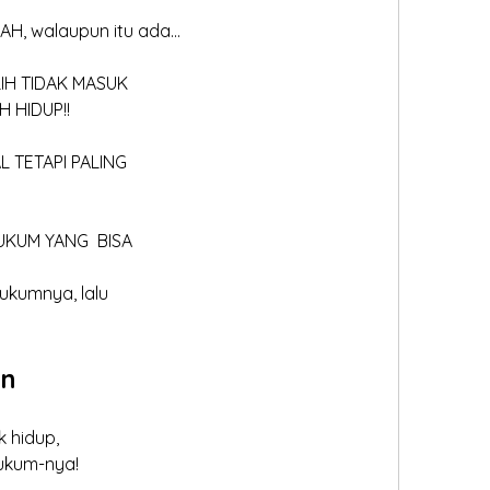
BAH, walaupun itu ada...
ALIH TIDAK MASUK
IH HIDUP!!
AL TETAPI PALING
UKUM YANG  BISA 
hukumnya, lalu
in
k hidup, 
hukum-nya!