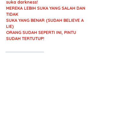
suka darkness!
MEREKA LEBIH SUKA YANG SALAH DAN 
TIDAK
SUKA YANG BENAR (SUDAH BELIEVE A 
LIE)
ORANG SUDAH SEPERTI INI, PINTU 
SUDAH TERTUTUP!
Like
Reply
Show more comments
About
Daily Bible Study Notes - Afternoon
Discussion
Members
rtauran
Follow
AMSWOP Admin