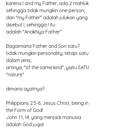
karena I and my Father, ada 2 mahluk
sehingga tidak mungkin one person;
dan "my Father" adalah julukan yang 
disebut I, sehingga I itu
adalah "AnakNya Father"
Bagaimana Father and Son satu?
tidak mungkin personality; tetapi satu 
dalam jenis;
artinya, "of the same kind", yaitu SATU 
"nature"
dimana ayatnya?
Philippians 2:5-6, Jesus Christ, being in 
the Form of God!
John 1:1, 14, yang menjadi manusia 
adalah God juga!