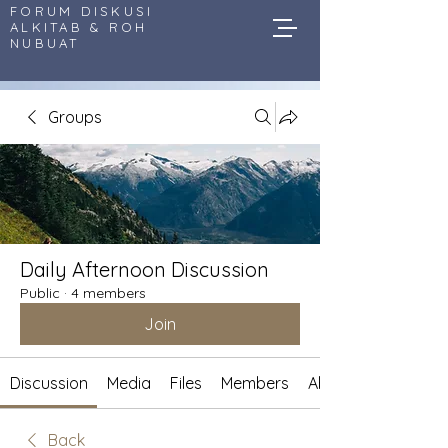
FORUM DISKUSI
ALKITAB & ROH
NUBUAT
Groups
Daily Afternoon Discussion
Public
·
4 members
Join
Discussion
Media
Files
Members
About
Back