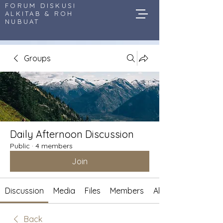
FORUM DISKUSI
ALKITAB & ROH
NUBUAT
Groups
Daily Afternoon Discussion
Public
·
4 members
Join
Discussion
Media
Files
Members
About
Back