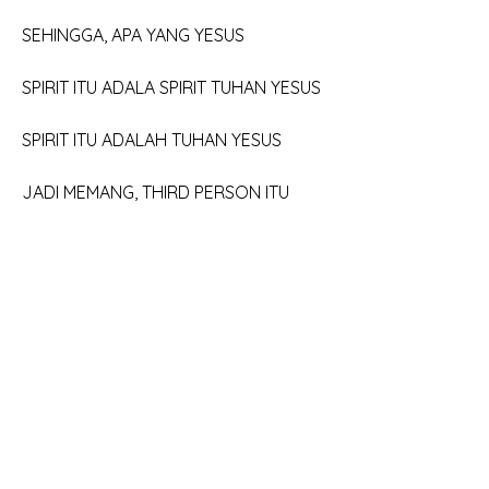
SEHINGGA, APA YANG YESUS 
SPIRIT ITU ADALA SPIRIT TUHAN YESUS
SPIRIT ITU ADALAH TUHAN YESUS
JADI MEMANG, THIRD PERSON ITU 
ADALAH SPIRIT
ARTINYA ROH KUDUS KELIHATAN?
	ITU ADALAH SPIRITNYA YESUS
	SPIRITNYA YESUS KELIHATAN?  
BELUM TERBUKTI!!