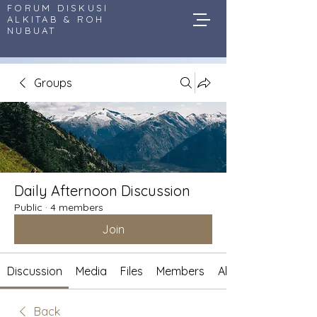
FORUM DISKUSI
ALKITAB & ROH
NUBUAT
Groups
Daily Afternoon Discussion
Public
·
4 members
Join
Discussion
Media
Files
Members
About
Back