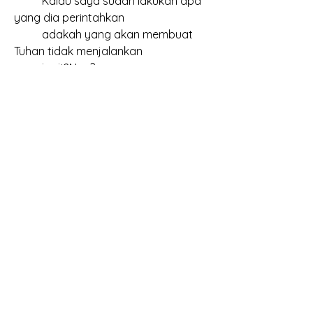
	Kalau saya sudah lakukan apa 
yang dia perintahkan
	adakah yang akan membuat 
Tuhan tidak menjalankan
	janji2Nya?
	`	= KARENA ITU SUDAH 
KELUAR DARI MULUTNYA!"
	kita harus menjadi contoh untuk 
orang lain
		DARI HIDUP DAN AMBIL 
KEPUTUSAN SAYA
		YANG SAYA LAKUKAN 
DILAKUKAN OLEH ORANG
		DUNIA YANG TIDAK CINTA 
KEBENARAN...