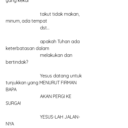
yang kekal
			takut tidak makan, 
minum, ada tempat
			dst...
			apakah Tuhan ada 
keterbatasan dalam
			melakukan dan 
bertindak?
			Yesus datang untuk 
tunjukkan yang MENURUT FIRMAN 
BAPA
			AKAN PERGI KE 
SURGA!
			YESUS-LAH JALAN-
NYA