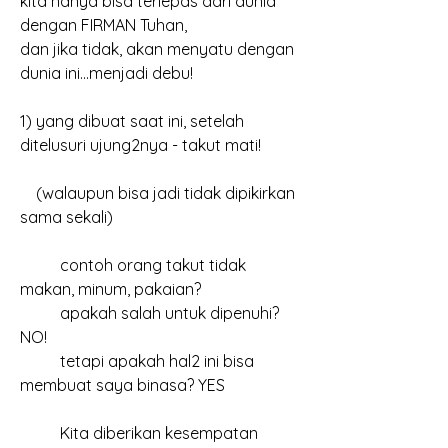
kita hanya bisa terlepas dari dunia 
dengan FIRMAN Tuhan,
dan jika tidak, akan menyatu dengan 
dunia ini...menjadi debu!
1) yang dibuat saat ini, setelah 
ditelusuri ujung2nya - takut mati!
    (walaupun bisa jadi tidak dipikirkan 
sama sekali)
	contoh orang takut tidak 
makan, minum, pakaian?
	apakah salah untuk dipenuhi? 
NO!
	tetapi apakah hal2 ini bisa 
membuat saya binasa? YES
	Kita diberikan kesempatan 