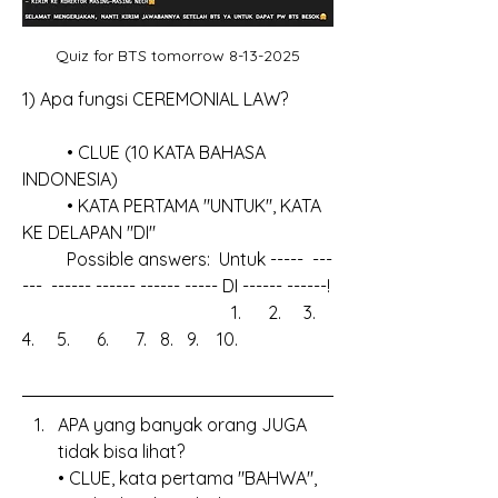
Quiz for BTS tomorrow 8-13-2025
1) Apa fungsi CEREMONIAL LAW?
	• CLUE (10 KATA BAHASA 
INDONESIA)
	• KATA PERTAMA "UNTUK", KATA 
KE DELAPAN "DI"
	Possible answers:  Untuk -----  ---
---  ------ ------ ------ ----- DI ------ ------!
				       1.      2.     3.       
4.     5.      6.      7.   8.   9.    10.
APA yang banyak orang JUGA 
tidak bisa lihat?
• CLUE, kata pertama "BAHWA", 