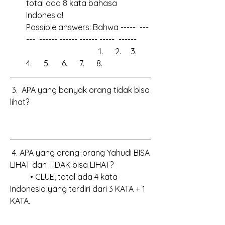
total ada 8 kata bahasa 
Indonesia!
Possible answers: Bahwa -----  ---
---  ------ ------ ------ -----  ------
                                    1.      2.     3.       
4.      5.      6.      7.      8. 
 3.  APA yang banyak orang tidak bisa 
lihat?
 4. APA yang orang-orang Yahudi BISA 
LIHAT dan TIDAK bisa LIHAT?
	• CLUE, total ada 4 kata 
Indonesia yang terdiri dari 3 KATA + 1 
KATA.