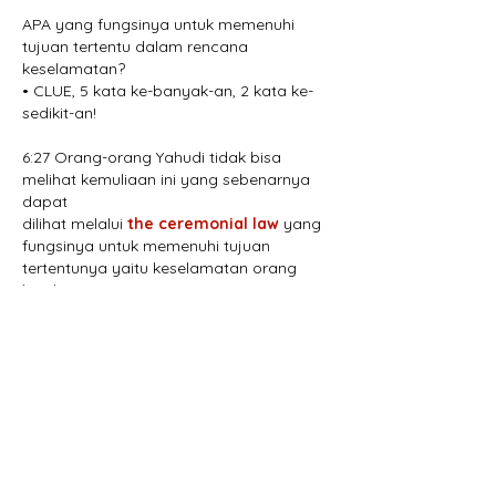
APA yang fungsinya untuk memenuhi 
tujuan tertentu dalam rencana 
keselamatan?
• CLUE, 5 kata ke-banyak-an, 2 kata ke-
sedikit-an!
6:27 Orang-orang Yahudi tidak bisa 
melihat kemuliaan ini yang sebenarnya 
dapat 
dilihat melalui
 the ceremonial law
 yang 
fungsinya untuk memenuhi tujuan
tertentunya yaitu keselamatan orang 
berdosa. 6: 38
JAWABAN ANTARA 3-4 KATA
THE CEREMONIAL LAW
NOMOR 6