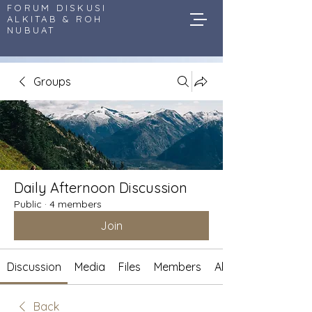
FORUM DISKUSI
ALKITAB & ROH
NUBUAT
Groups
Daily Afternoon Discussion
Public
·
4 members
Join
Discussion
Media
Files
Members
About
Back