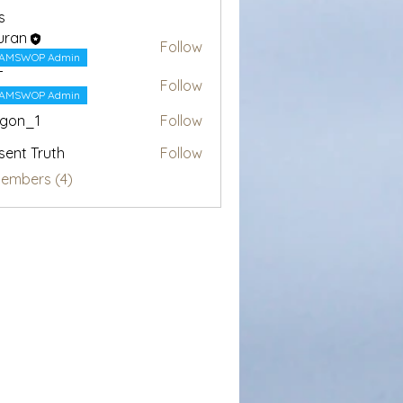
s
uran
Follow
AMSWOP Admin
T
Follow
AMSWOP Admin
egon_1
Follow
1
sent Truth
Follow
Members (4)