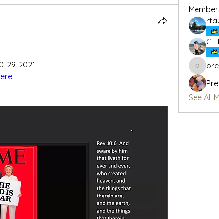
Member
rta
CT
10-29-2021
or
oregon_
here
Pre
See All 