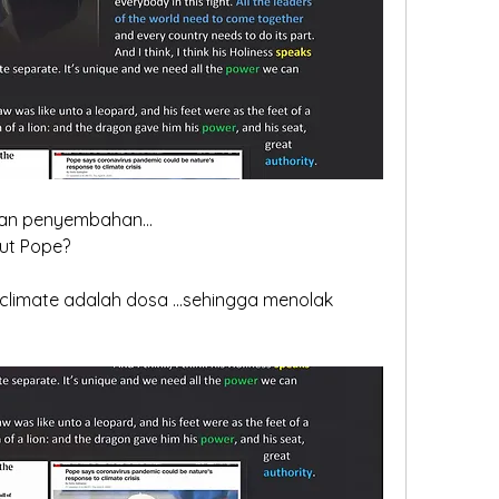
an penyembahan...
rut Pope?