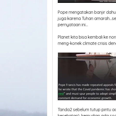
Pope mengatakan banjir dahulu
juga karena Tuhan amarah...se
pernyataan ini...
Planet kita bisa kembali ke norm
meng-konek climate crisis de
Tanda2 sebelum tutup pintu a
kesehatan), kemudian ada soa