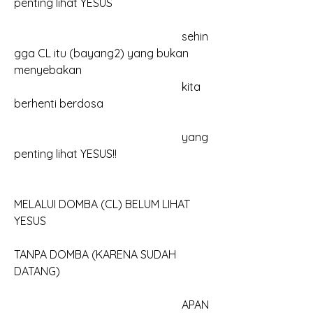
penting lihat YESUS
						sehin
gga CL itu (bayang2) yang bukan 
menyebakan
						kita 
berhenti berdosa
						yang 
penting lihat YESUS!!
MELALUI DOMBA (CL) BELUM LIHAT 
YESUS
TANPA DOMBA (KARENA SUDAH 
DATANG)
						APAN