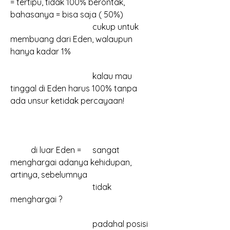
= tertipu, tidak 100% berontak, 
bahasanya = bisa saja ( 50%) 
				cukup untuk 
membuang dari Eden, walaupun 
hanya kadar 1%
				kalau mau 
tinggal di Eden harus 100% tanpa 
ada unsur ketidak percayaan!
	di luar Eden = 	sangat 
menghargai adanya kehidupan, 
artinya, sebelumnya
			        	tidak 
menghargai ?
			       	padahal posisi 