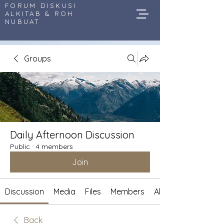
FORUM DISKUSI
ALKITAB & ROH
NUBUAT
Groups
Daily Afternoon Discussion
Public
·
4 members
Join
Discussion
Media
Files
Members
About
Back