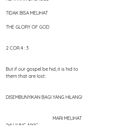
TIDAK BISA MELIHAT
THE GLORY OF GOD
2 COR 4 : 3
But if our gospel be hid, it is hid to 
them that are lost:
DISEMBUNYIKAN BAGI YANG HILANG!
				MARI MELIHAT 
“HUJUNG-NYA”